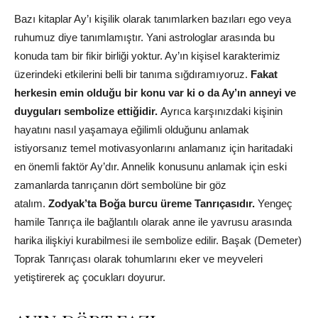
Bazı kitaplar Ay’ı kişilik olarak tanımlarken bazıları ego veya
ruhumuz diye tanımlamıştır. Yani astrologlar arasında bu
konuda tam bir fikir birliği yoktur. Ay’ın kişisel karakterimiz
üzerindeki etkilerini belli bir tanıma sığdıramıyoruz.
Fakat
herkesin emin olduğu bir konu var ki o da Ay’ın anneyi ve
duyguları sembolize ettiğidir.
Ayrıca karşınızdaki kişinin
hayatını nasıl yaşamaya eğilimli olduğunu anlamak
istiyorsanız temel motivasyonlarını anlamanız için haritadaki
en önemli faktör Ay’dır. Annelik konusunu anlamak için eski
zamanlarda tanrıçanın dört sembolüne bir göz
atalım.
Zodyak’ta Boğa burcu üreme Tanrıçasıdır.
Yengeç
hamile Tanrıça ile bağlantılı olarak anne ile yavrusu arasında
harika ilişkiyi kurabilmesi ile sembolize edilir. Başak (Demeter)
Toprak Tanrıçası olarak tohumlarını eker ve meyveleri
yetiştirerek aç çocukları doyurur.