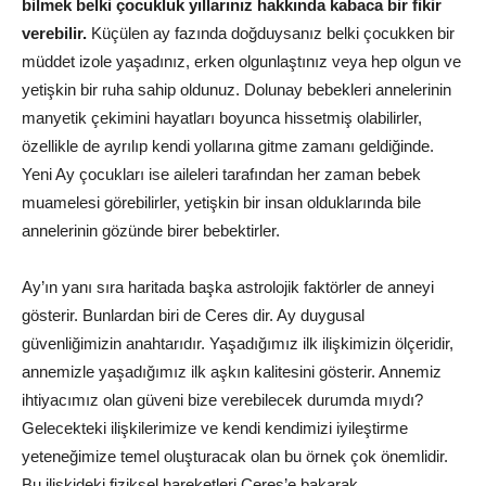
bilmek belki çocukluk yıllarınız hakkında kabaca bir fikir
verebilir.
Küçülen ay fazında doğduysanız belki çocukken bir
müddet izole yaşadınız, erken olgunlaştınız veya hep olgun ve
yetişkin bir ruha sahip oldunuz. Dolunay bebekleri annelerinin
manyetik çekimini hayatları boyunca hissetmiş olabilirler,
özellikle de ayrılıp kendi yollarına gitme zamanı geldiğinde.
Yeni Ay çocukları ise aileleri tarafından her zaman bebek
muamelesi görebilirler, yetişkin bir insan olduklarında bile
annelerinin gözünde birer bebektirler.
Ay’ın yanı sıra haritada başka astrolojik faktörler de anneyi
gösterir. Bunlardan biri de Ceres dir. Ay duygusal
güvenliğimizin anahtarıdır. Yaşadığımız ilk ilişkimizin ölçeridir,
annemizle yaşadığımız ilk aşkın kalitesini gösterir. Annemiz
ihtiyacımız olan güveni bize verebilecek durumda mıydı?
Gelecekteki ilişkilerimize ve kendi kendimizi iyileştirme
yeteneğimize temel oluşturacak olan bu örnek çok önemlidir.
Bu ilişkideki fiziksel hareketleri Ceres’e bakarak