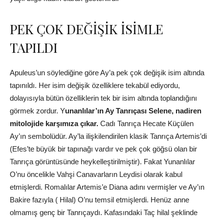
PEK ÇOK DEĞİŞİK İSİMLE
TAPILDI
Apuleus’un söylediğine göre Ay’a pek çok değişik isim altında
tapınıldı. Her isim değişik özelliklere tekabül ediyordu,
dolayısıyla bütün özelliklerin tek bir isim altında toplandığını
görmek zordur. Y
unanlılar’ın Ay Tanrıçası Selene, nadiren
mitolojide karşımıza çıkar.
Cadı Tanrıça Hecate Küçülen
Ay’ın sembolüdür. Ay’la ilişkilendirilen klasik Tanrıça Artemis’di
(Efes’te büyük bir tapınağı vardır ve pek çok göğsü olan bir
Tanrıça görüntüsünde heykelleştirilmiştir). Fakat Yunanlılar
O’nu öncelikle Vahşi Canavarların Leydisi olarak kabul
etmişlerdi. Romalılar Artemis’e Diana adını vermişler ve Ay’ın
Bakire fazıyla ( Hilal) O’nu temsil etmişlerdi. Henüz anne
olmamış genç bir Tanrıçaydı. Kafasındaki Taç hilal şeklinde