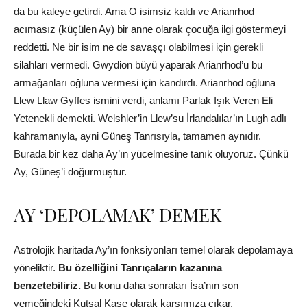
da bu kaleye getirdi. Ama O isimsiz kaldı ve Arianrhod
acımasız (küçülen Ay) bir anne olarak çocuğa ilgi göstermeyi
reddetti. Ne bir isim ne de savaşçı olabilmesi için gerekli
silahları vermedi. Gwydion büyü yaparak Arianrhod’u bu
armağanları oğluna vermesi için kandırdı. Arianrhod oğluna
Llew Llaw Gyffes ismini verdi, anlamı Parlak Işık Veren Eli
Yetenekli demekti. Welshler’in Llew’su İrlandalılar’ın Lugh adlı
kahramanıyla, ayni Güneş Tanrısıyla, tamamen aynıdır.
Burada bir kez daha Ay’ın yücelmesine tanık oluyoruz. Çünkü
Ay, Güneş’i doğurmuştur.
AY ‘DEPOLAMAK’ DEMEK
Astrolojik haritada Ay’ın fonksiyonları temel olarak depolamaya
yöneliktir.
Bu özelliğini Tanrıçaların kazanına
benzetebiliriz.
Bu konu daha sonraları İsa’nın son
yemeğindeki Kutsal Kase olarak karşımıza çıkar.