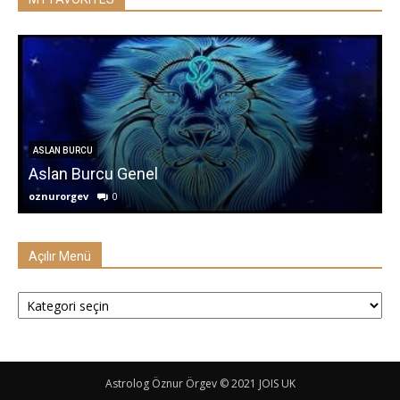
ASLAN BURCU
Aslan Burcu Genel
oznurorgev
0
o
Açılır Menü
Açılır
Menü
Astrolog Öznur Örgev © 2021 JOIS UK