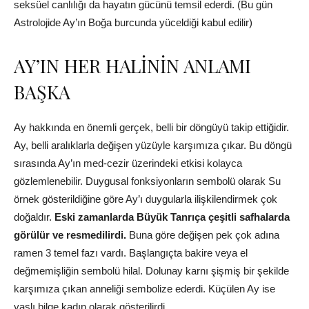
seksüel canlılığı da hayatın gücünü temsil ederdi. (Bu gün
Astrolojide Ay’ın Boğa burcunda yüceldiği kabul edilir)
AY’IN HER HALİNİN ANLAMI
BAŞKA
Ay hakkında en önemli gerçek, belli bir döngüyü takip ettiğidir.
Ay, belli aralıklarla değişen yüzüyle karşımıza çıkar. Bu döngü
sırasında Ay’ın med-cezir üzerindeki etkisi kolayca
gözlemlenebilir. Duygusal fonksiyonların sembolü olarak Su
örnek gösterildiğine göre Ay’ı duygularla ilişkilendirmek çok
doğaldır.
Eski zamanlarda Büyük Tanrıça çeşitli safhalarda
görülür ve resmedilirdi.
Buna göre değişen pek çok adına
ramen 3 temel fazı vardı. Başlangıçta bakire veya el
değmemişliğin sembolü hilal. Dolunay karnı şişmiş bir şekilde
karşımıza çıkan anneliği sembolize ederdi. Küçülen Ay ise
yaşlı bilge kadın olarak gösterilirdi.