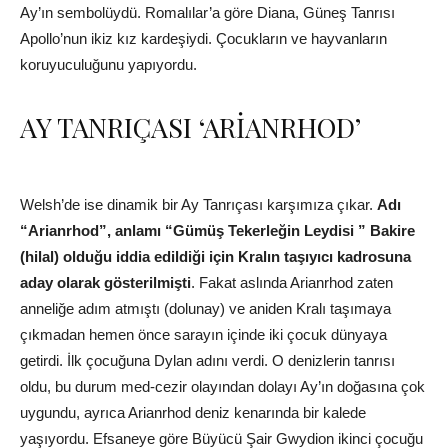
Ay’ın sembolüydü. Romalılar’a göre Diana, Güneş Tanrısı
Apollo’nun ikiz kız kardeşiydi. Çocukların ve hayvanların
koruyuculuğunu yapıyordu.
AY TANRIÇASI ‘ARİANRHOD’
Welsh’de ise dinamik bir Ay Tanrıçası karşımıza çıkar.
Adı
“Arianrhod”, anlamı “Gümüş Tekerleğin Leydisi ” Bakire
(hilal) olduğu iddia edildiği için Kralın taşıyıcı kadrosuna
aday olarak gösterilmişti
. Fakat aslında Arianrhod zaten
anneliğe adım atmıştı (dolunay) ve aniden Kralı taşımaya
çıkmadan hemen önce sarayın içinde iki çocuk dünyaya
getirdi. İlk çocuğuna Dylan adını verdi. O denizlerin tanrısı
oldu, bu durum med-cezir olayından dolayı Ay’ın doğasına çok
uygundu, ayrıca Arianrhod deniz kenarında bir kalede
yaşıyordu. Efsaneye göre Büyücü Şair Gwydion ikinci çocuğu