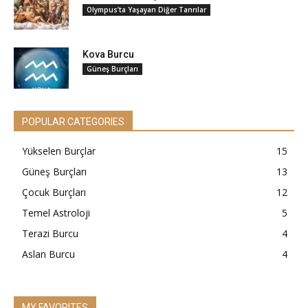
Olympus’ta Yaşayan Diğer Tanrılar
Kova Burcu
Güneş Burçları
POPULAR CATEGORIES
Yükselen Burçlar
15
Güneş Burçları
13
Çocuk Burçları
12
Temel Astroloji
5
Terazi Burcu
4
Aslan Burcu
4
MY FAVORITES