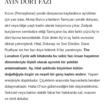
AYIN DÖRT FAZI
Kızını (Persephone) yeraltı dünyasına kaybedince ayrılıkları
için yas tutar. Akrep Burcu yılanların Tanrıçası yeraltı dünyası,
akıl veya bilge yaşlı kadın olarak karşımıza çıkar. Zodyak
burçlarının sembolize ettiği Tanrıçanın bu dört farklı yüzü Ay’ın
dört fazına benzetilebilir. Eski dinler Ay’ın üç farklı evresine
dikkat çekmişlerdi. Hilal, Dolunay ve Son Dördün. Dane
Rudhyar ise her fazı ikiye bölerek 8 faz yaratmıştır.
The
Lunation Cycle adlı kitabında bu sekiz fazı insan hayatının
dönemleriyle ilişkili olarak ayrıntılı bir şekilde
anlatmaktadır.
Ay, hilal şeklinde büyürken bütün
doğallığıyla özgür ve neşeli bir genç kadını andırır.
Yaşam
enerjisiyle dopdoludur. Çiçeklerin arasında hayvanlarla beraber
dolaşmaktadır. Hatta O’nun gülümsediğini bile düşünebilrsiniz.
Seksüel veya bakire olabilir fakat her halukarda saf, masum
ve ümit doludur.