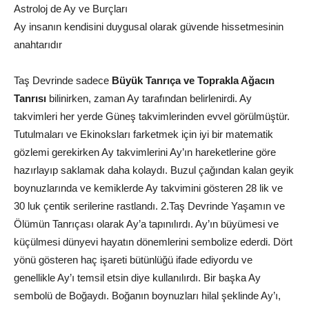
Astroloj de Ay ve Burçları
Ay insanın kendisini duygusal olarak güvende hissetmesinin
anahtarıdır
Taş Devrinde sadece
Büyük Tanrıça ve Toprakla Ağacın
Tanrısı
bilinirken, zaman Ay tarafından belirlenirdi. Ay
takvimleri her yerde Güneş takvimlerinden evvel görülmüştür.
Tutulmaları ve Ekinoksları farketmek için iyi bir matematik
gözlemi gerekirken Ay takvimlerini Ay’ın hareketlerine göre
hazırlayıp saklamak daha kolaydı. Buzul çağından kalan geyik
boynuzlarında ve kemiklerde Ay takvimini gösteren 28 lik ve
30 luk çentik serilerine rastlandı. 2.Taş Devrinde Yaşamın ve
Ölümün Tanrıçası olarak Ay’a tapınılırdı. Ay’ın büyümesi ve
küçülmesi dünyevi hayatın dönemlerini sembolize ederdi. Dört
yönü gösteren haç işareti bütünlüğü ifade ediyordu ve
genellikle Ay’ı temsil etsin diye kullanılırdı. Bir başka Ay
sembolü de Boğaydı. Boğanın boynuzları hilal şeklinde Ay’ı,