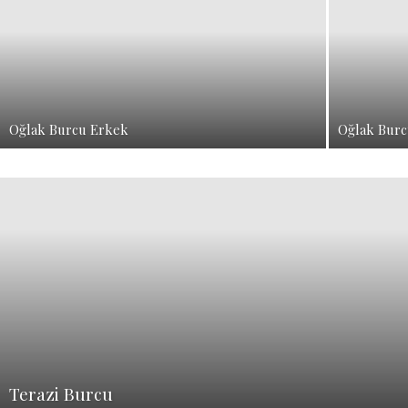
Oğlak Burcu Erkek
Oğlak Burc
Terazi Burcu