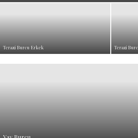
Terazi Burcu Erkek
Terazi Bur
Yay Burcu