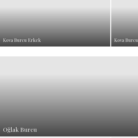
Kova Burcu Erkek
Kova Burcu
Oğlak Burcu