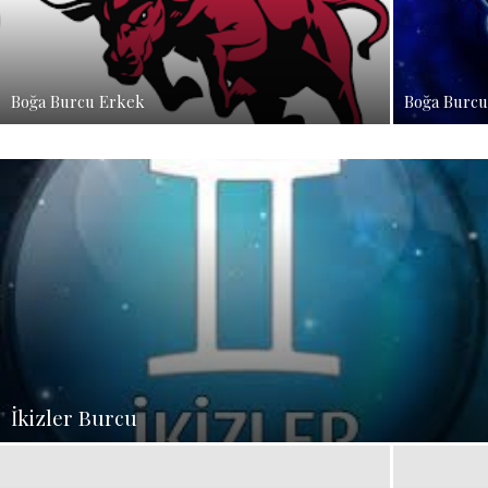
Boğa Burcu Erkek
Boğa Burcu
İkizler Burcu