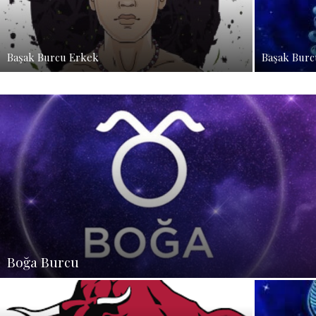
Başak Burcu Erkek
Başak Burc
Boğa Burcu