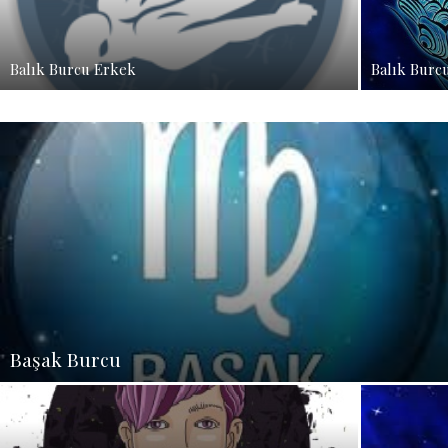
Balık Burcu Erkek
Balık Burc
Başak Burcu