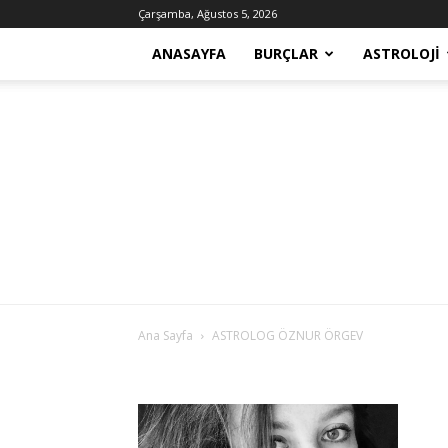
Çarşamba, Ağustos 5, 2026
ANASAYFA
BURÇLAR
ASTROLOJI
Ana Sayfa
ASTROLOG ÖZNUR ÖRGEV