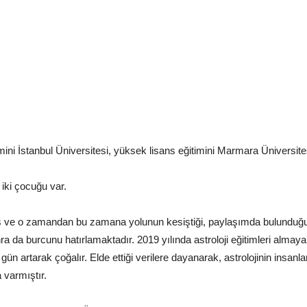
Oznur
mini İstanbul Üniversitesi, yüksek lisans eğitimini Marmara Üniversit
Orgev
 iki çocuğu var.
lamış ve o zamandan bu zamana yolunun kesiştiği, paylaşımda bulunduğ
ra da burcunu hatırlamaktadır. 2019 yılında astroloji eğitimleri alma
n artarak çoğalır. Elde ettiği verilere dayanarak, astrolojinin insanlar
 varmıştır.