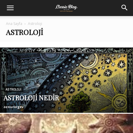
Ana Sayfa
Astroloji
ASTROLOJI
ASTROLOJI
ASTROLOJİ NEDİR
oznurorgev